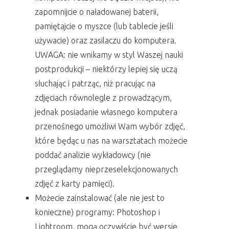
zapomnijcie o naładowanej baterii,
pamiętajcie o myszce (lub tablecie jeśli
używacie) oraz zasilaczu do komputera.
UWAGA: nie wnikamy w styl Waszej nauki
postprodukcji – niektórzy lepiej się uczą
słuchając i patrząc, niż pracując na
zdjęciach równolegle z prowadzącym,
jednak posiadanie własnego komputera
przenośnego umożliwi Wam wybór zdjęć,
które będąc u nas na warsztatach możecie
poddać analizie wykładowcy (nie
przeglądamy nieprzeselekcjonowanych
zdjęć z karty pamięci).
Możecie zainstalować (ale nie jest to
konieczne) programy: Photoshop i
Lightroom, mogą oczywiście być wersje