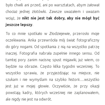
było chwili ani przed, ani po warsztatach, abym żałował
chociaż jednej złotówki. Zawsze uważałem i uważam
wciąż, że
nikt nie jest tak dobry, aby nie mógł być
jeszcze lepszy
.
To co mnie spotkało w Złodziejewie, przerosło moje
oczekiwania. Anka przewróciła mój świat fotograficzny
do góry nogami. Od spotkania z nią na wszystko patrzę
inaczej. Fotografia nabrała zupełnie innego sensu. Od
tamtej pory zanim nacisnę spust migawki, już wiem, co
będzie na obrazie. Często kilka tygodni wcześniej. To
wszystko sprawia, że przyjeżdżając na miejsce, nie
szukam i nie wymyślam na szybko historii….wszystko
jest już w mojej głowie. Oczywiście, że przy okazji
powstają kadry, których wcześniej nie zaplanowałem,
ale nigdy nie jest na odwrót.