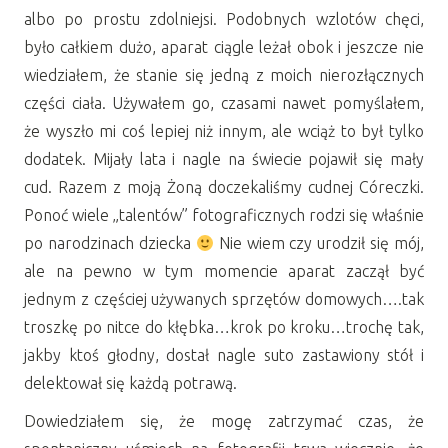
albo po prostu zdolniejsi. Podobnych wzlotów chęci,
było całkiem dużo, aparat ciągle leżał obok i jeszcze nie
wiedziałem, że stanie się jedną z moich nierozłącznych
części ciała. Używałem go, czasami nawet pomyślałem,
że wyszło mi coś lepiej niż innym, ale wciąż to był tylko
dodatek. Mijały lata i nagle na świecie pojawił się mały
cud. Razem z moją Żoną doczekaliśmy cudnej Córeczki.
Ponoć wiele „talentów” fotograficznych rodzi się właśnie
po narodzinach dziecka
Nie wiem czy urodził się mój,
ale na pewno w tym momencie aparat zaczął być
jednym z częściej używanych sprzętów domowych….tak
troszkę po nitce do kłębka…krok po kroku…trochę tak,
jakby ktoś głodny, dostał nagle suto zastawiony stół i
delektował się każdą potrawą.
Dowiedziałem się, że mogę zatrzymać czas, że