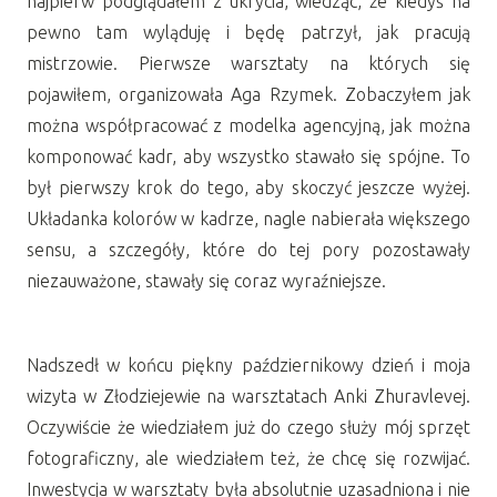
najpierw podglądałem z ukrycia, wiedząc, że kiedyś na
pewno tam wyląduję i będę patrzył, jak pracują
mistrzowie. Pierwsze warsztaty na których się
pojawiłem, organizowała Aga Rzymek. Zobaczyłem jak
można współpracować z modelka agencyjną, jak można
komponować kadr, aby wszystko stawało się spójne. To
był pierwszy krok do tego, aby skoczyć jeszcze wyżej.
Układanka kolorów w kadrze, nagle nabierała większego
sensu, a szczegóły, które do tej pory pozostawały
niezauważone, stawały się coraz wyraźniejsze.
Nadszedł w końcu piękny październikowy dzień i moja
wizyta w Złodziejewie na warsztatach Anki Zhuravlevej.
Oczywiście że wiedziałem już do czego służy mój sprzęt
fotograficzny, ale wiedziałem też, że chcę się rozwijać.
Inwestycja w warsztaty była absolutnie uzasadniona i nie