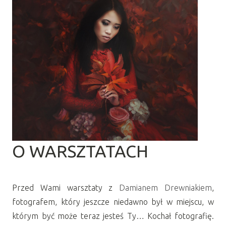
O WARSZTATACH
Przed Wami warsztaty z
Damianem Drewniakiem
,
fotografem, który jeszcze niedawno był w miejscu, w
którym być może teraz jesteś Ty… Kochał fotografię.