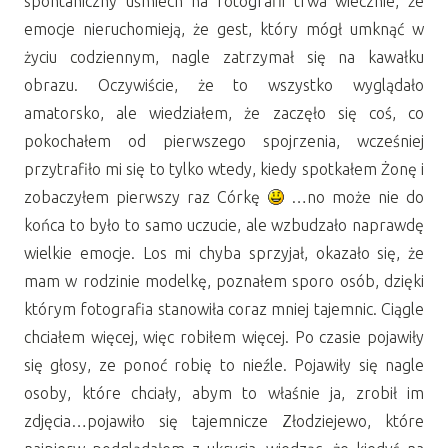
spontaniczny uśmiech na fotografii trwa wiecznie, że
emocje nieruchomieją, że gest, który mógł umknąć w
życiu codziennym, nagle zatrzymał się na kawałku
obrazu. Oczywiście, że to wszystko wyglądało
amatorsko, ale wiedziałem, że zaczęło się coś, co
pokochałem od pierwszego spojrzenia, wcześniej
przytrafiło mi się to tylko wtedy, kiedy spotkałem Żonę i
zobaczyłem pierwszy raz Córkę
…no może nie do
końca to było to samo uczucie, ale wzbudzało naprawdę
wielkie emocje. Los mi chyba sprzyjał, okazało się, że
mam w rodzinie modelkę, poznałem sporo osób, dzięki
którym fotografia stanowiła coraz mniej tajemnic. Ciągle
chciałem więcej, więc robiłem więcej. Po czasie pojawiły
się głosy, ze ponoć robię to nieźle. Pojawiły się nagle
osoby, które chciały, abym to właśnie ja, zrobił im
zdjęcia…pojawiło się tajemnicze Złodziejewo, które