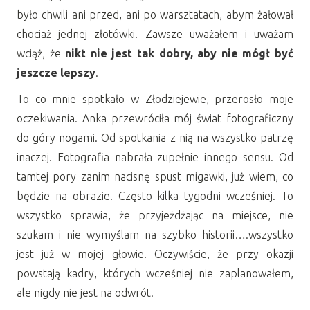
było chwili ani przed, ani po warsztatach, abym żałował
chociaż jednej złotówki. Zawsze uważałem i uważam
wciąż, że
nikt nie jest tak dobry, aby nie mógł być
jeszcze lepszy
.
To co mnie spotkało w Złodziejewie, przerosło moje
oczekiwania. Anka przewróciła mój świat fotograficzny
do góry nogami. Od spotkania z nią na wszystko patrzę
inaczej. Fotografia nabrała zupełnie innego sensu. Od
tamtej pory zanim nacisnę spust migawki, już wiem, co
będzie na obrazie. Często kilka tygodni wcześniej. To
wszystko sprawia, że przyjeżdżając na miejsce, nie
szukam i nie wymyślam na szybko historii….wszystko
jest już w mojej głowie. Oczywiście, że przy okazji
powstają kadry, których wcześniej nie zaplanowałem,
ale nigdy nie jest na odwrót.