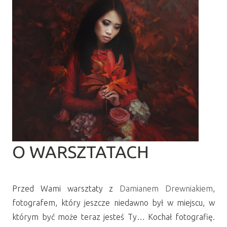
O WARSZTATACH
Przed Wami warsztaty z
Damianem Drewniakiem
,
fotografem, który jeszcze niedawno był w miejscu, w
którym być może teraz jesteś Ty… Kochał fotografię.