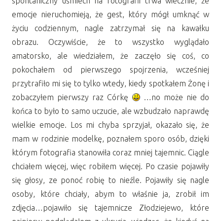
spontaniczny uśmiech na fotografii trwa wiecznie, że
emocje nieruchomieją, że gest, który mógł umknąć w
życiu codziennym, nagle zatrzymał się na kawałku
obrazu. Oczywiście, że to wszystko wyglądało
amatorsko, ale wiedziałem, że zaczęło się coś, co
pokochałem od pierwszego spojrzenia, wcześniej
przytrafiło mi się to tylko wtedy, kiedy spotkałem Żonę i
zobaczyłem pierwszy raz Córkę
…no może nie do
końca to było to samo uczucie, ale wzbudzało naprawdę
wielkie emocje. Los mi chyba sprzyjał, okazało się, że
mam w rodzinie modelkę, poznałem sporo osób, dzięki
którym fotografia stanowiła coraz mniej tajemnic. Ciągle
chciałem więcej, więc robiłem więcej. Po czasie pojawiły
się głosy, ze ponoć robię to nieźle. Pojawiły się nagle
osoby, które chciały, abym to właśnie ja, zrobił im
zdjęcia…pojawiło się tajemnicze Złodziejewo, które