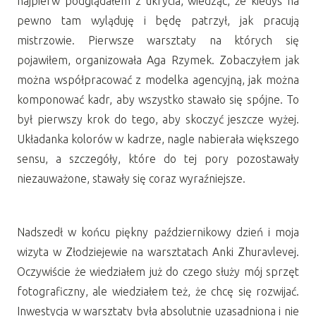
najpierw podglądałem z ukrycia, wiedząc, że kiedyś na
pewno tam wyląduję i będę patrzył, jak pracują
mistrzowie. Pierwsze warsztaty na których się
pojawiłem, organizowała Aga Rzymek. Zobaczyłem jak
można współpracować z modelka agencyjną, jak można
komponować kadr, aby wszystko stawało się spójne. To
był pierwszy krok do tego, aby skoczyć jeszcze wyżej.
Układanka kolorów w kadrze, nagle nabierała większego
sensu, a szczegóły, które do tej pory pozostawały
niezauważone, stawały się coraz wyraźniejsze.
Nadszedł w końcu piękny październikowy dzień i moja
wizyta w Złodziejewie na warsztatach Anki Zhuravlevej.
Oczywiście że wiedziałem już do czego służy mój sprzęt
fotograficzny, ale wiedziałem też, że chcę się rozwijać.
Inwestycja w warsztaty była absolutnie uzasadniona i nie