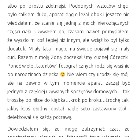
albo po prostu zdolniejsi. Podobnych wzlotów chęci,
było całkiem dużo, aparat ciągle leżał obok i jeszcze nie
wiedziałem, że stanie się jedną z moich nierozłącznych
części ciała. Używałem go, czasami nawet pomyślałem,
że wyszło mi coś lepiej niż innym, ale wciąż to był tylko
dodatek. Mijały lata i nagle na świecie pojawił się mały
cud. Razem z moją Żoną doczekaliśmy cudnej Córeczki.
Ponoć wiele „talentów” fotograficznych rodzi się właśnie
po narodzinach dziecka
Nie wiem czy urodził się mój,
ale na pewno w tym momencie aparat zaczął być
jednym z częściej używanych sprzętów domowych….tak
troszkę po nitce do kłębka…krok po kroku…trochę tak,
jakby ktoś głodny, dostał nagle suto zastawiony stół i
delektował się każdą potrawą.
Dowiedziałem się, że mogę zatrzymać czas, że